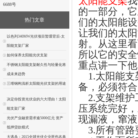
太阳能支架
我
6688号
的一部分，它
们的太阳能设
热门文章
让我们的太阳
以色列340MW光伏项目暂缓背后-太
射。从这里看
阳能支架厂家
所以它的安全
如何保养太阳能光伏支架
重点讲一下他
不锈钢太阳能支架耐久性与轻量化将
1.太阳能支
成未来趋势
三维钢构浅析太阳能光伏支架的用途
备，必须符合
2.支架维护
决定你投资光伏业的六大理由！太阳
压系统完好，
能支架厂家
现漏液，窜液
光伏产业融资需求逾5000亿元 资产
3.所有管路
抵押贷款模式
大逃杀：2015全球光伏企业死伤名单