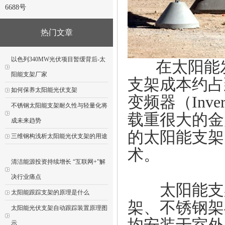
6688号
热门文章
以色列340MW光伏项目暂缓背后-太
在
太阳能
阳能支架厂家
支架成本约占
如何保养太阳能光伏支架
变频器（Inv
不锈钢太阳能支架耐久性与轻量化将
载重很大的金
成未来趋势
的太阳能支架
三维钢构浅析太阳能光伏支架的用途
术。
清洁能源投资持续增长 “互联网+”解
决行业痛点
太阳能支架
太阳能跟踪支架的原理是什么
架、不锈钢架
太阳能光伏支架自动跟踪装置原理图
示