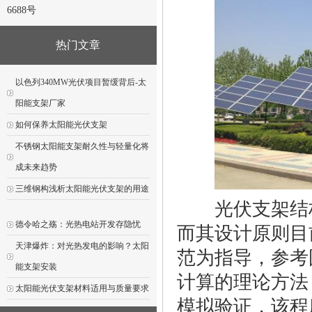
6688号
热门文章
以色列340MW光伏项目暂缓背后-太
阳能支架厂家
如何保养太阳能光伏支架
不锈钢太阳能支架耐久性与轻量化将
成未来趋势
三维钢构浅析太阳能光伏支架的用途
光伏支架结构
德令哈之殇：光热电站开发存隐忧
而其设计原则目
天津爆炸：对光热发电的影响？太阳
范为指导，参考
能支架安装
计算的理论方法
太阳能光伏支架材料适用与质量要求
模拟验证，该程