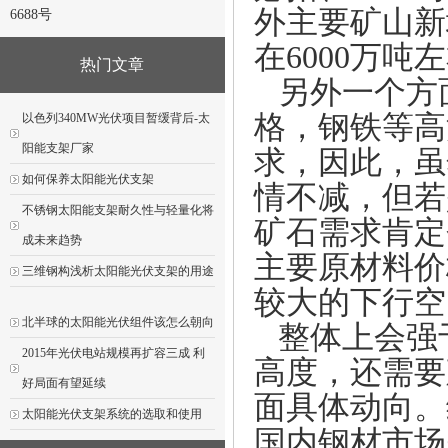
外主要矿山新
6688号
在6000万
热门文章
另外一个方
格，钢铁等高
以色列340MW光伏项目暂缓背后-太
阳能支架厂家
求，因此，虽
如何保养太阳能光伏支架
情不减，但若
不锈钢太阳能支架耐久性与轻量化将
矿石需求肯定
成未来趋势
主要原材料价
三维钢构浅析太阳能光伏支架的用途
较大的下行空
北半球的太阳能光伏组件该怎么朝向
整体上会强
2015年光伏电站规模再扩容三成 利
高度，还需要
好局面有望延续
面具体动向。
太阳能光伏支架系统的选取和使用
国内钢材市场