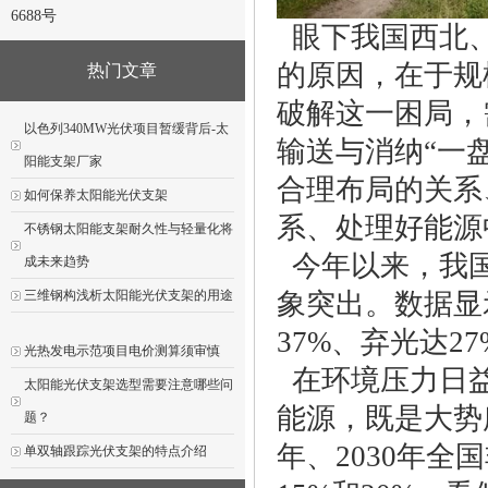
6688号
眼下我国西北、
的原因，在于规
热门文章
破解这一困局，
以色列340MW光伏项目暂缓背后-太
输送与消纳“一
阳能支架厂家
合理布局的关系
如何保养太阳能光伏支架
系、处理好能源
不锈钢太阳能支架耐久性与轻量化将
今年以来，我国
成未来趋势
三维钢构浅析太阳能光伏支架的用途
象突出。数据显
37%、弃光达27
光热发电示范项目电价测算须审慎
在环境压力日益
太阳能光伏支架选型需要注意哪些问
能源，既是大势
题？
年、2030年
单双轴跟踪光伏支架的特点介绍