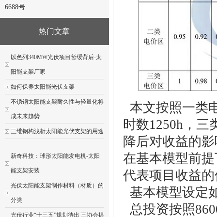
6688号
热门文章
以色列340MW光伏项目暂缓背后-太
阳能支架厂家
如何保养太阳能光伏支架
不锈钢太阳能支架耐久性与轻量化将
本文按照一类电
成未来趋势
时数1250h，
三维钢构浅析太阳能光伏支架的用途
降后对收益的影
在基本模型前提
新奇科技：球形太阳能发电机-太阳
能支架安装
代表项目收益的
光伏太阳能支架制作材料（材质）的
基本模型设定
分类
总投资按照860
光伏行业“十三五”规划待出 三协会提