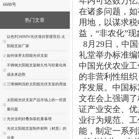
年内可达数万亿
6688号
在诸多问题，如
热门文章
用地，以谋求税
益，“非农化”
以色列340MW光伏项目暂缓背后-太
8月29日，中
阳能支架厂家
礼堂举办标准编
如何保养太阳能光伏支架
中国光伏农业工
不锈钢太阳能支架耐久性与轻量化将
的非营利性组织
成未来趋势
三维钢构浅析太阳能光伏支架的用途
序发展。中国标
文在会上强调了
太阳能光伏支架产品市场上的一些质
证产业安全、优
量问题
业行为规范、工
光伏业利好叠加装机量暴增
光伏太阳能支架制作材料（材质）的
能，制定一系列
分类