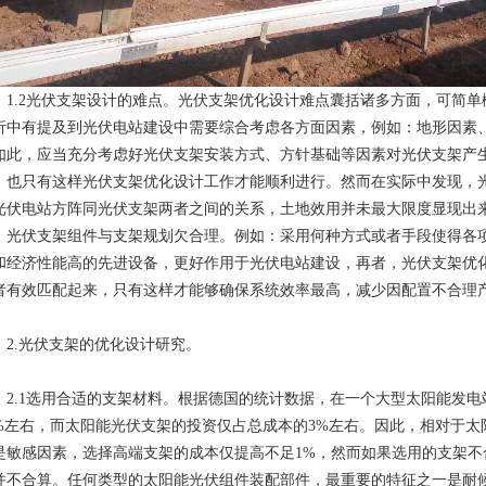
.2光伏支架设计的难点。光伏支架优化设计难点囊括诸多方面，可简单
析中有提及到光伏电站建设中需要综合考虑各方面因素，例如：地形因素
如此，应当充分考虑好光伏支架安装方式、方针基础等因素对光伏支架产
，也只有这样光伏支架优化设计工作才能顺利进行。然而在实际中发现，
光伏电站方阵同光伏支架两者之间的关系，土地效用并未最大限度显现出
；光伏支架组件与支架规划欠合理。例如：采用何种方式或者手段使得各
和经济性能高的先进设备，更好作用于光伏电站建设，再者，光伏支架优
者有效匹配起来，只有这样才能够确保系统效率最高，减少因配置不合理
.光伏支架的优化设计研究。
.1选用合适的支架材料。根据德国的统计数据，在一个大型太阳能发电
1%左右，而太阳能光伏支架的投资仅占总成本的3%左右。因此，相对于
是敏感因素，选择高端支架的成本仅提高不足1%，然而如果选用的支架
并不合算。任何类型的太阳能光伏组件装配部件，最重要的特征之一是耐候