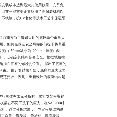
的安装成本达到最大的使用效果、几乎免
。目前一些支架企业应用了高耐磨材料以
，不锈钢，抗UV老化等技术工艺来保证阳
目前我方项目普遍采用的底座单个重量大
使用。如何在保证安全可靠的前提下将其重
150mm减小为120mm，厚度由8mm
分析，以确定其结构是否安全。根据地桩拉
施加在底座的螺栓孔位置。 得出了底座的
约束。 由计算结果可知，底座的最大应力
mm，符合规范要求，因此，重新设计的底座结构是
构进行整体有限元分析时，常将支架横梁建
梁在不同工况下的应力，在SAP2000中
元分析，通过分析结果，可判定横梁结构是
受到了自重、风荷载、雪荷载、温度荷载、