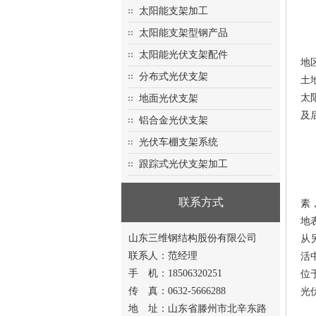
太阳能支架加工
太阳能支架型钢产品
由
太阳能光伏支架配件
地
分布式光伏支架
土
太
地面光伏支架
及
铝合金光伏支架
光伏车棚支架系统
1
跟踪式光伏支架加工
1
联系方式
素
地
山东三维钢结构股份有限公司
从
联系人：范经理
活
手 机：18506320251
位
传 真：0632-5666288
光
地 址：山东省滕州市北辛东路