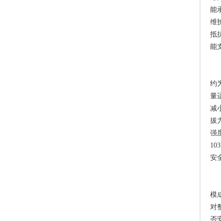
能
维
抵
能
2
约
量
减
拔
强
1
安
2
模
对
否