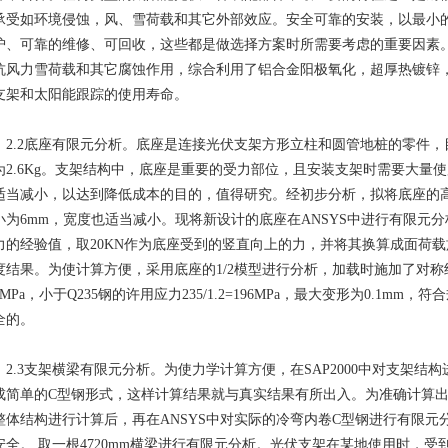
承受如环境侵蚀，风、雪荷载和其它外部效应。安全可靠的安装，以最小
护、可靠的维修、可回收，这些都是做选择方案时所需要考虑的重要因素
抗风力雪荷载和其它腐蚀作用，综合利用了铝合金阳极氧化，超厚热镀锌
支架和太阳能跟踪的使用寿命。
.2底座有限元分析。底座是连接光伏支架方形立柱和圆管地桩的零件，
为2.6Kg。支架结构中，底座是重要的受力部位，且安装支架时需要大量
适当减小，以达到降低成本的目的，值得研究。经初步分析，拟将底座的高度由
小为6mm，宽度也适当减小。现将新设计的底座在ANSYS中进行有限元
力的经验值，取20KN作为底座受到的竖直向上的力，并将其换算成面荷载
度结果。为使计算方便，采用底座的1/2模型进行分析，加载时施加了对称
03MPa，小于Q235钢的许用应力235/1.2=196MPa，最大变形为0.1
全的。
.3支架横梁有限元分析。为使力学计算方便，在SAP2000中对支架结
成简单的C型钢形式，这样计算结果就与真实结果有所出入。为准确计算出横
整体结构进行计算后，再在ANSYS中对实际的冷弯内卷C型钢进行有限
安全。 取一根4720mm横梁进行有限元分析。光伏支架在某地使用时，