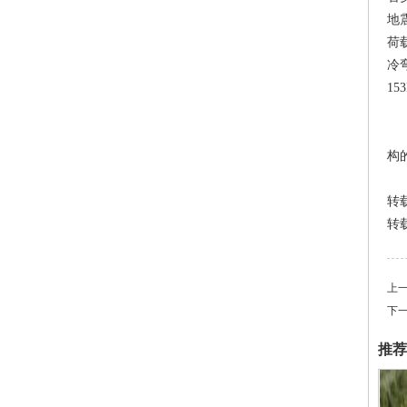
地
荷
冷
15
光
构
转
转载请
上
下
推荐