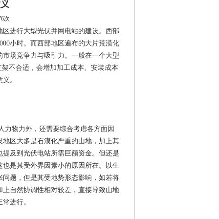
意义
76次
区进行大型光伏并网电站的建设。西部
000小时。而西部地区遍布的大片荒漠化
的市场竞争力与吸引力。一般在一个大型
支架不合适，会增加加工成本、安装成本
意义。
人力物力外，还需要综合考虑各方面因
设地区大多是石漠化严重的山地，加上其
也提及到光伏电站所需巨额资金。但还是
这也是其受外界因素小的原因所在。以生
张问题，但是其受地势形态影响，如若将
加上自然协调性相对较差，直接导致山地
正常进行。