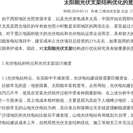
太阳能光伏支架结构优化的
时间:2019-05-11 作者:三维光伏支架 点击: 2
于西部地区光照资源丰富，以及光伏发电成本太高，中国开始在西部地
区尤其是西北地区的年有效光照小时数是东部地区的两倍左右，甚至超过2
地，对于需占地面积较大的光伏电站和光伏电站运营企业而言，具有较大
阳能发电站项目中，建安成本占光伏项目总投资的21%左右，如果选用的
后期养护成本。因此，对
太阳能光伏支架
结构进行优化研究具有较重要的
.光伏电站的特点和光伏支架设计难度
.1光伏电站特点。在实际中不难发现，光伏电站建设除需要巨额资金、
，比较常见的是：地形因素、太阳能丰富程度等。众所周知，光伏电站建
表凹凸不平，使其在安装光伏组件过程中受各种因素影响。在上述分析中
另一方面来说，其土地成本相对较低，主要是因为其处于人烟稀少地区，
中比较常见的山地光伏电站为例，其出发点和落脚点无非就是缓解能源紧
于沙漠地区的光伏电站比较后不难发现，山地光伏电站布局规划欠合理，
伏电站建设成本上升，自然而然光伏支架结构优化、施工等相关工作无法