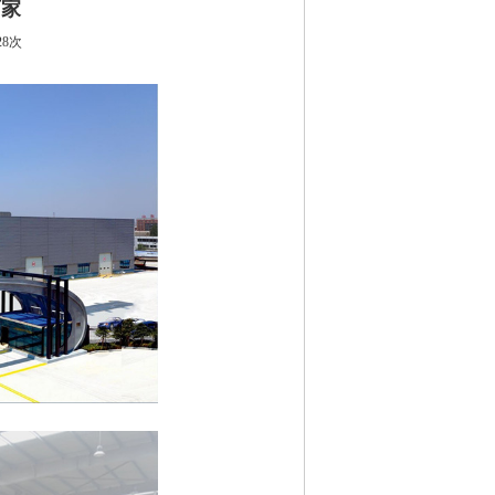
厂家
28次